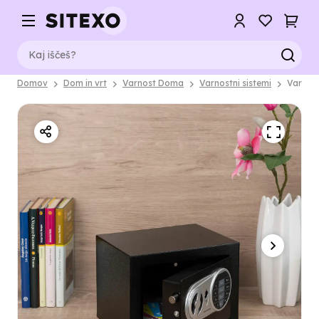
Domov
Dom in vrt
Varnost Doma
Varnostni sistemi
Varna š