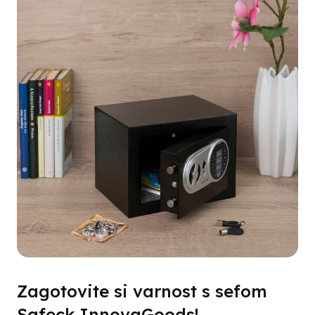
Zagotovite si varnost s sefom
Safeck InnovaGoods!