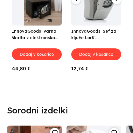
InnovaGoods
InnovaGoods
Varna
Varnost
InnovaGoods
Sef za
škatla z elektronsko
na škatla z varnostnim
ključe LorK
n
ključavnico
kablom - Prisaven
InnovaGoods
L
(Prenovljeni izdelki A)
Dodaj v košarico
Dodaj v košarico
Dodaj v košarico
44,
Že od 32,
80
€
30
€
12,
74
€
Sorodni izdelki