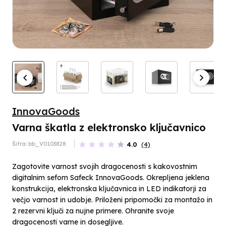
InnovaGoods
Varna škatla z elektronsko ključavnico
Šifra: bb_V0103828
4.0
(4)
Zagotovite varnost svojih dragocenosti s kakovostnim
digitalnim sefom Safeck InnovaGoods. Okrepljena jeklena
konstrukcija, elektronska ključavnica in LED indikatorji za
večjo varnost in udobje. Priloženi pripomočki za montažo in
2 rezervni ključi za nujne primere. Ohranite svoje
dragocenosti varne in dosegljive.