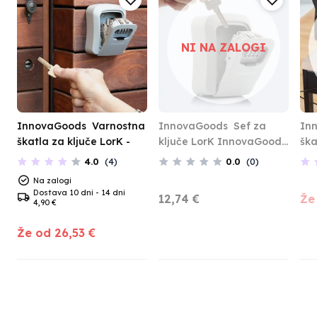
NI NA ZALOGI
InnovaGoods
Varnostna
InnovaGoods
Sef za
In
škatla za ključe LorK -
ključe LorK InnovaGoods
ška
(Prenovljeni izdelki A)
kab
4.0
(4)
0.0
(0)
Na zalogi
Dostava 10 dni - 14 dni
12,
74
€
Že
4,90 €
Že od 26,
53
€