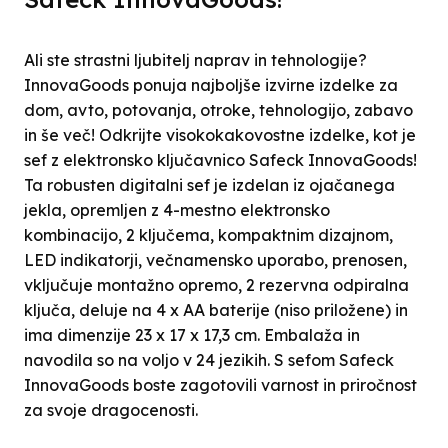
Ali ste strastni ljubitelj naprav in tehnologije?
InnovaGoods ponuja najboljše izvirne izdelke za
dom, avto, potovanja, otroke, tehnologijo, zabavo
in še več! Odkrijte visokokakovostne izdelke, kot je
sef z elektronsko ključavnico Safeck InnovaGoods!
Ta robusten digitalni sef je izdelan iz ojačanega
jekla, opremljen z 4-mestno elektronsko
kombinacijo, 2 ključema, kompaktnim dizajnom,
LED indikatorji, večnamensko uporabo, prenosen,
vključuje montažno opremo, 2 rezervna odpiralna
ključa, deluje na 4 x AA baterije (niso priložene) in
ima dimenzije 23 x 17 x 17,3 cm. Embalaža in
navodila so na voljo v 24 jezikih. S sefom Safeck
InnovaGoods boste zagotovili varnost in priročnost
za svoje dragocenosti.