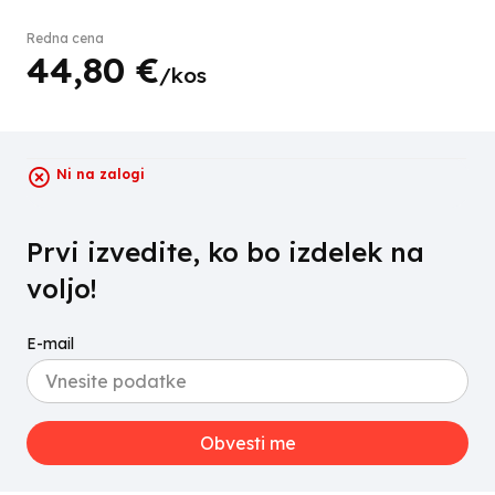
Redna cena
44,
80
€
/
kos
Ni na zalogi
Prvi izvedite, ko bo izdelek na
voljo!
E-mail
Obvesti me