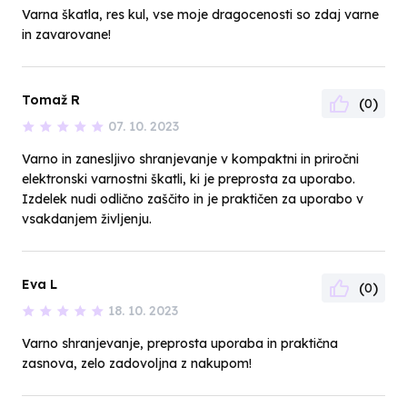
Varna škatla, res kul, vse moje dragocenosti so zdaj varne
in zavarovane!
Tomaž R
(
)
0
07. 10. 2023
Varno in zanesljivo shranjevanje v kompaktni in priročni
elektronski varnostni škatli, ki je preprosta za uporabo.
Izdelek nudi odlično zaščito in je praktičen za uporabo v
vsakdanjem življenju.
Eva L
(
)
0
18. 10. 2023
Varno shranjevanje, preprosta uporaba in praktična
zasnova, zelo zadovoljna z nakupom!