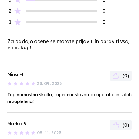
2
0
1
0
Za oddajo ocene se morate prijaviti in opraviti vsaj
en nakup!
Nina M
(
)
0
28. 09. 2023
Top varnostna škatla, super enostavna za uporabo in sploh
ni zapletena!
Marko B
(
)
0
05. 11. 2023