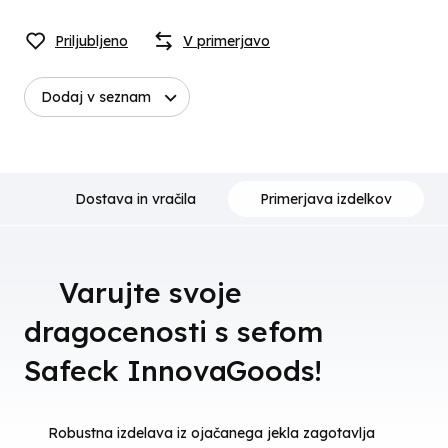
Priljubljeno
V primerjavo
Dodaj v seznam
ja
Dostava in vračila
Primerjava izdelkov
🔒Varujte svoje
dragocenosti s sefom
Safeck InnovaGoods!🔒
Robustna izdelava iz ojačanega jekla zagotavlja